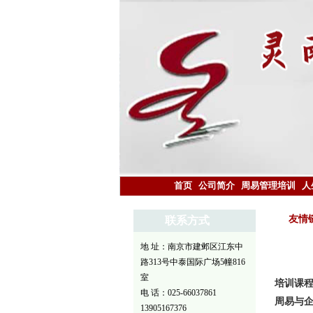
首页
公司简介
周易管理培训
人
友情
联系方式
地 址：南京市建邺区江东中
路313号中泰国际广场5幢816
室
培训课
电 话：025-66037861
周易与
13905167376