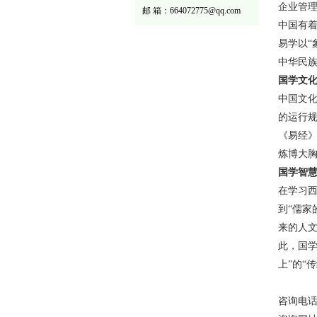
企业管
邮 箱：664072775@qq.com
中国有
易学以“
中华民
国学文
中国文
的运行
《易经
炼博大
国学智
在学习
到“儒家
来的人文
此，国
上”的“
咨询电话：02