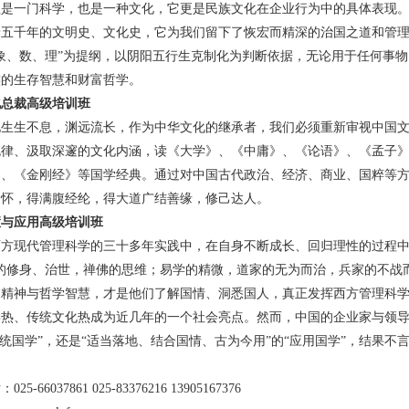
理是一门科学，也是一种文化，它更是民族文化在企业行为中的具体表现
着五千年的文明史、文化史，它为我们留下了恢宏而精深的治国之道和管
象、数、理”为提纲，以阴阳五行生克制化为判断依据，无论用于任何事
族的生存智慧和财富哲学。
化总裁高级培训班
化生生不息，渊远流长，作为中华文化的继承者，我们必须重新审视中国
规律、汲取深邃的文化内涵，读《大学》、《中庸》、《论语》、《孟子
》、《金刚经》等国学经典。通过对中国古代政治、经济、商业、国粹等
胸怀，得满腹经纶，得大道广结善缘，修己达人。
慧与应用高级培训班
西方现代管理科学的三十多年实践中，在自身不断成长、回归理性的过程
的修身、治世，禅佛的思维；易学的精微，道家的无为而治，兵家的不战
精神与哲学智慧，才是他们了解国情、洞悉国人，真正发挥西方管理科学这
学热、传统文化热成为近几年的一个社会亮点。然而，中国的企业家与领导
传统国学”，还是“适当落地、结合国情、古为今用”的“应用国学”，结果不
5-66037861 025-83376216 13905167376