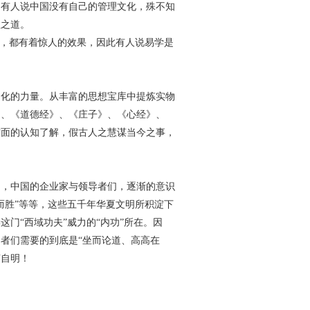
。有人说中国没有自己的管理文化，殊不知
理之道。
物，都有着惊人的效果，因此有人说易学是
文化的力量。从丰富的思想宝库中提炼实物
》、《道德经》、《庄子》、《心经》、
方面的认知了解，假古人之慧谋当今之事，
中，中国的企业家与领导者们，逐渐的意识
而胜”等等，这些五千年华夏文明所积淀下
门“西域功夫”威力的“内功”所在。因
者们需要的到底是“坐而论道、高高在
言自明！