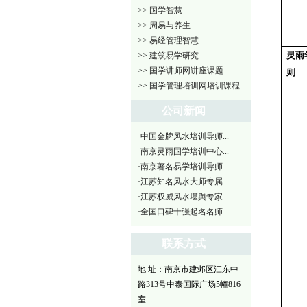
>> 国学智慧
>> 周易与养生
>> 易经管理智慧
灵雨
>> 建筑易学研究
>> 国学讲师网讲座课题
则
>> 国学管理培训网培训课程
公司新闻
·中国金牌风水培训导师...
·南京灵雨国学培训中心...
·南京著名易学培训导师...
·江苏知名风水大师专属...
·江苏权威风水堪舆专家...
·全国口碑十强起名名师...
联系方式
地 址：南京市建邺区江东中
路313号中泰国际广场5幢816
室