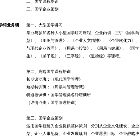
二
、国学
课程培训
三
、国学
企业策划
学馆
业务细
第一、大型
国学讲习
举办与参加各种大小型
国学
讲习课程、企业内训，主讲《
国学
慧
》
、《组织与管理》、《企业人文精神》、《企业转化力》
与
现代企业管理》
、
《周易与投资》
、
《
周易
与健康》
、《国
生》、《弟子规》、《三字经》、《道德经》等课程。
第二、高端
国学
课程培训
长期滚动班：《现代国学管理》
短期特训班：《周易与管理智慧》
特邀授课班：国学管理类各种培训班
（详情点击：
国学管理培训
）
第三、
国学
企业策划
运用
国学智慧
为企业提供整体策划，
分别
从
企业文化建设、企
架、
企业人
事配备
、企业发展
规划
、企业愿景
目标
、
企业战略