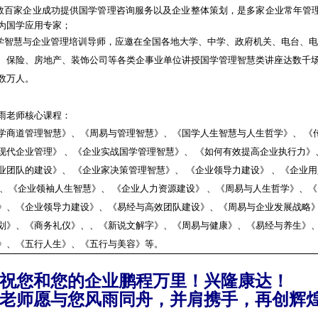
为数百家企业成功提供国学管理咨询服务以及企业整体策划，是多家企业常年管
为国学应用专家；
国学智慧与企业管理培训导师，应邀在全国各地大学、中学、政府机关、电台、
、保险、房地产、装饰公司等各类企事业单位讲授国学管理智慧类讲座达数千
数万人。
雨老师核心课程：
学商道管理智慧》、
《周易与管理智慧》、《国学人生智慧与人生哲学》
、
《
现代企业管理》
、
《企业实战国学管理智慧》
、
《如何有效提高企业执行力》
业团队的建设》
、
《企业家决策管理智慧》
、
《企业领导力建设》
、
《企业用
、
《企业领袖人生智慧》
、
《企业人力资源建设》
、
《周易与人生哲学》
、《
》、《企业领导力建设》、《易经与高效团队建设》、《周易与企业发展战略
划》、《商务礼仪》、
、《新说文解字》、《周易与健康》、
《易经与养生》
》、《五行人生
》、《五行与美容》等。
您和您的企业鹏程万里！兴隆康达！
老师愿与您风雨同舟，并肩携手，再创辉