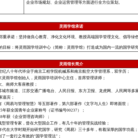
企业
市场规划、企业运营管理等方面
进行全方位策划
。
灵雨学馆承诺
郑重承诺：坚持做良心教育、净化文化环境、教授高端国学管理文化、倡导绿
的目标：将灵雨国学培训中心（简称：灵雨学馆）打造成为国内一流的国学研
灵雨馆长简介
20世纪八十年代毕业于南京工程学院机械系和南京航空大学管理系，双学历；
南京灵雨学馆创始人，灵雨国学培训中心主任，首席管理讲师；
南大、南师大客座教授；
江苏城市频道、江苏交通广播电台、人民日报、东方卫报、龙虎网、人民网等多
家嘉宾；
著有《周易与管理智慧》等五部著作，第六部著作《文字与人生》即将面世；
1995年获全国青年企业家称号
（证书编号00237）
；
008年获《企业管理咨询师》
；
实战型管理专家，曾在大型国企工作，有几十年的管理实战经验；
80年代在大学时期开始研究国学，研究《周易》三十多年，有着深厚的国学功底
独创了一套行之有效的“国学管理法”；