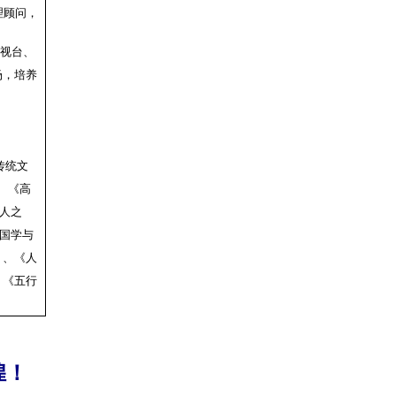
理顾问，
电视台、
场，培养
传统文
、
《高
人之
国学与
》、《人
、
《五行
煌！