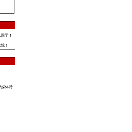
色国学！
究院！
家媒体特
；