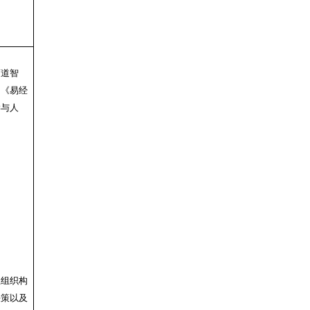
商道智
、
《易经
学与人
业组织构
决策以及