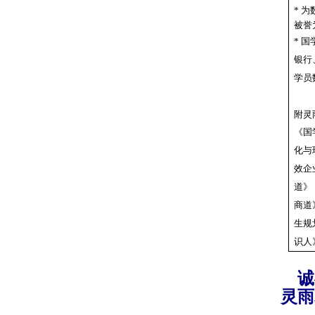
* 
被誉
* 
银行
学员
附灵
《国
化与
效企
道》
商道
生规
识人
诚祝
灵雨