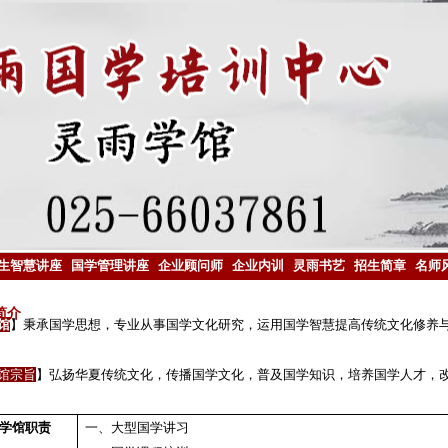
生智慧讲座
国学管理讲座
企业顾问师
企业内训
灵雨书艺
招生简章
名师
简介
馆
】秉承国学思想，专业从事国学文化研究，运用
国学
智慧提高传统文化修养
馆宗旨
】弘扬华夏传统文化，传播
国学文化
，普及国学知识，培养
国学人才，
学馆职责
一
、
大型
国学讲习