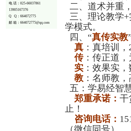
电 话：025-66037861
二、道术并重，
13905167376
三、理论教学+
Q Q：664072775
邮 箱：664072775@qq.com
学模式。
四、“
真传实教
真
：真培训，
传
：传正道，
实
：效果实，
教
：名师教，
五：学易经智慧
郑重承诺：
干
止！
咨询电话：
15
（微信同号）