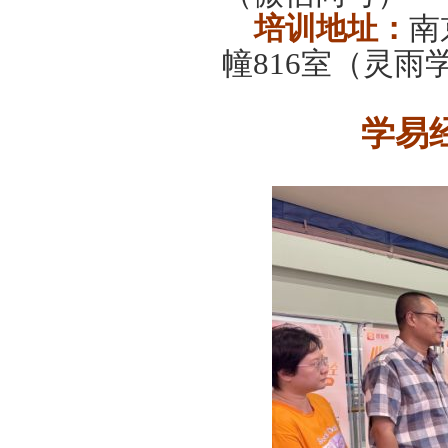
培训地址：
南
幢816室（灵雨
学易经