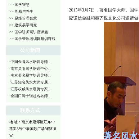
>> 国学智慧
201
5
年
3
月
7
日，著名国学大师、国学
>> 周易与养生
应诺信金融和秦齐悦文化公司邀请做
>> 易经管理智慧
>> 建筑易学研究
>> 国学讲师网讲座课题
>> 国学管理培训网培训课程
公司新闻
·中国金牌风水培训导师...
·南京灵雨国学培训中心...
·南京著名易学培训导师...
·江苏知名风水大师专属...
·江苏权威风水堪舆专家...
·全国口碑十强起名名师...
联系方式
地 址：南京市建邺区江东中
路313号中泰国际广场5幢816
室