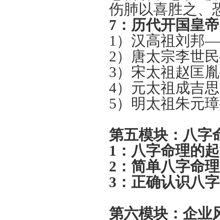
伤肺以喜胜之、
7：
历代开国皇帝
1）汉高祖刘邦
2）唐太宗李世
3）宋太祖赵匡
4）元太祖成吉
5）明太祖朱元
第五模块：八字命
1：
八字命理的起
2：
简单八字命理
3：
正确认识八字
第六模块：企业风